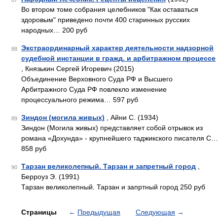
87
Во втором томе собрания целебников "Как оставаться
здоровым" приведено почти 400 старинных русских
народных… 200 руб
Экстраординарный характер деятельности надзорной
88
судебной инстанции в гражд. и арбитражном процессе
, Князькин Сергей Игоревич (2015)
Объединение Верховного Суда РФ и Высшего
Арбитражного Суда РФ повлекло изменение
процессуального режима… 597 руб
Зиндон (могила живых)
, Айни С. (1934)
89
Зиндон (Могила живых) пред­ставляет собой отрывок из
романа «Дохунда» - крупнейшего таджик­ского писателя С…
858 руб
Тарзан великолепный. Тарзан и запретный город
,
90
Берроуз Э. (1991)
Тарзан великолепный. Тарзан и запртный город 250 руб
Страницы
←
Предыдущая
Следующая
→