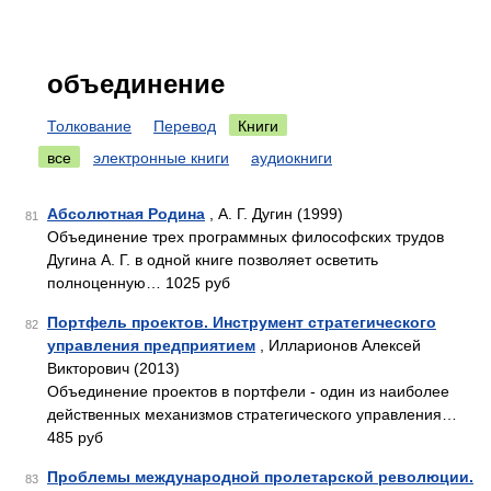
объединение
Толкование
Перевод
Книги
все
электронные книги
аудиокниги
Абсолютная Родина
, А. Г. Дугин (1999)
81
Объединение трех программных философских трудов
Дугина А. Г. в одной книге позволяет осветить
полноценную… 1025 руб
Портфель проектов. Инструмент стратегического
82
управления предприятием
, Илларионов Алексей
Викторович (2013)
Объединение проектов в портфели - один из наиболее
действенных механизмов стратегического управления…
485 руб
Проблемы международной пролетарской революции.
83