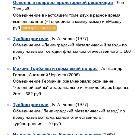
Основные вопросы пролетарской революции
, Лев
Троцкий
Объединение в настоящем томе двух в разное время
вышедших книг («Терроризм и коммунизм») и «Между…
руб
электронная книга
Турбостроители
, Б. А. Белов (1977)
84
Объединение «Ленинградский Металлический завод» по
праву называют сегодня флагманом отечественного… 160
руб
Михаил Горбачев и германский вопрос
, Александр
85
Галкин, Анатолий Черняев (2006)
Объединение Германии ознаменовало окончание
"холодной войны" и кардинально изменило облик Европы.
Это… 382 руб
Турбостроители
, Б. А. Белов (1977)
86
Объединение "Ленинградский Металлический завод" по
праву называют флагманом отечественного
турбостроения… 70 руб
Народный лечебник. Рецепты исцеления
(1992)